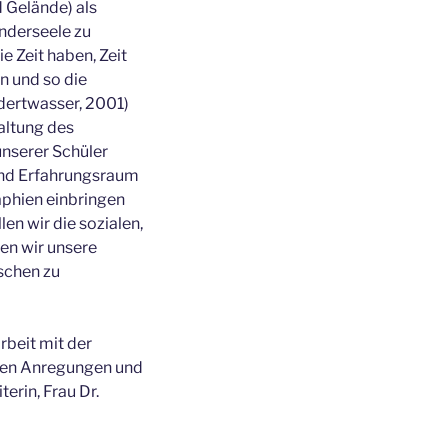
 Gelände) als
inderseele zu
e Zeit haben, Zeit
n und so die
ndertwasser, 2001)
altung des
unserer Schüler
 und Erfahrungsraum
raphien einbringen
n wir die sozialen,
en wir unsere
schen zu
beit mit der
schen Anregungen und
erin, Frau Dr.