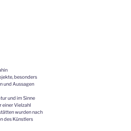
ahin
jekte, besonders
een und Aussagen
tur und im Sinne
einer Vielzahl
stätten wurden nach
en des Künstlers