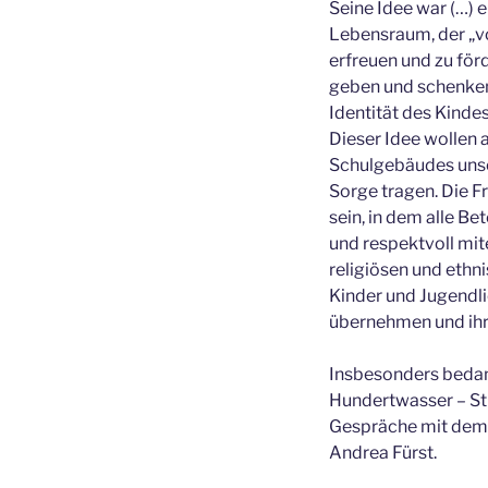
Seine Idee war (…) 
Lebensraum, der „vo
erfreuen und zu förd
geben und schenken,
Identität des Kinde
Dieser Idee wollen 
Schulgebäudes unser
Sorge tragen. Die F
sein, in dem alle Be
und respektvoll mit
religiösen und ethn
Kinder und Jugendl
übernehmen und ihr
Insbesonders bedan
Hundertwasser – Sti
Gespräche mit dem S
Andrea Fürst.