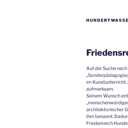
HUNDERTWASS
Friedensr
Auf der Suche nach
„Sonderpädagogisch
im Kunstunterricht,
aufmerksam.
Seinem Wunsch ents
„menschenwürdiger“
architektonischer 
ihm benannt. Dadurc
Friedenreich Hunde