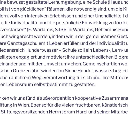
eine bewusst gestaltete Lernumgebung, eine Schule (Haus und
ll ist von glücklichen“ Räumen, die notwendig sind, um die K
ern, voll von intensiven Erlebnissen und einer Unendlichkeit di
 die Individualität und die persönliche Entwicklung zu förder
s verstärken“ (E. Warlamis, S.136 in: Warlamis, Geheimnis Hu
auch wir gerecht werden, indem wir in der gemeinsamen Gest
e Ganztagsschulemit Leben erfüllen und der Individualität 
riedensreich Hundertwasser – Schule soll ein Lebens-, Lern-
teiligten engagiert und motiviert ihre unterschiedlichen Biog
einander und mit der Umwelt umgehen. Gemeinschaftlich wolle
ischen Grenzen überwinden. Im Sinne Hundertwassers begleit
ichen auf ihrem Weg, Verantwortung für sich und ihre Mitmen
en Lebensraum selbstbestimmt zu gestalten.
ken wir uns für die außerordentlich kooperative Zusammenar
ftung in Wien. Ebenso für die vielen fruchtbaren, künstleri
tiftungsvorsitzenden Herrn Joram Harel und seiner Mitarbeit